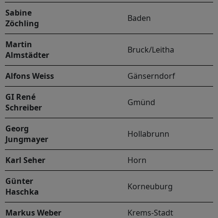
Sabine
Baden
Zöchling
Martin
Bruck/Leitha
Almstädter
Alfons Weiss
Gänserndorf
GI René
Gmünd
Schreiber
Georg
Hollabrunn
Jungmayer
Karl Seher
Horn
Günter
Korneuburg
Haschka
Markus Weber
Krems-Stadt