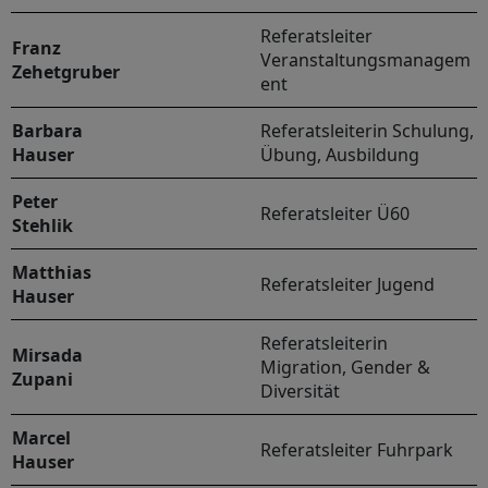
Referatsleiter
Franz
Veranstaltungsmanagem
Zehetgruber
ent
Barbara
Referatsleiterin Schulung,
Hauser
Übung, Ausbildung
Peter
Referatsleiter Ü60
Stehlik
Matthias
Referatsleiter Jugend
Hauser
Referatsleiterin
Mirsada
Migration, Gender &
Zupani
Diversität
Marcel
Referatsleiter Fuhrpark
Hauser