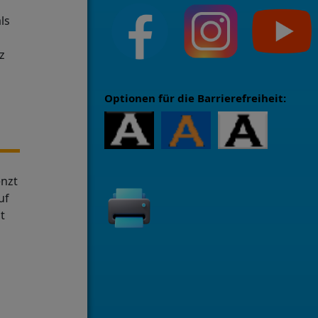
ls
z
Optionen für die Barrierefreiheit:
enzt
uf
t