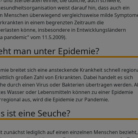
 und Sterberaten einher, die übliche, auch schwere,
gesundheitsorganisation weist darauf hin, dass auch ein
en Menschen überwiegend vergleichsweise milde Symptom
Erkrankten in einem begrenzten Zeitraum die
erlasten könne, insbesondere in Entwicklungsländern
nza pandemic" vom 11.5.2009).
eht man unter Epidemie?
emie breitet sich eine ansteckende Krankheit schnell region
ttlich großen Zahl von Erkrankten. Dabei handelt es sich
che durch einen Virus oder Bakterien übertragen werden. A
gtes Wasser oder Lebensmitteln können zu einer Epidemie
erregional aus, wird die Epidemie zur Pandemie.
s ist eine Seuche?
 zunächst lediglich auf einen einzelnen Menschen bezieht, 