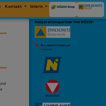
s
Kontakt
Intern
Kooperationspartner des NÖZSV:
 und
ge
t