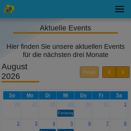
Aktuelle Events
Hier finden Sie unsere aktuellen Events
für die nächsten drei Monate
August
Heute
2026
So
Mo
Di
Mi
Do
Fr
Sa
26
27
28
29
30
31
1
Ferienspiel
2
3
4
5
6
7
8