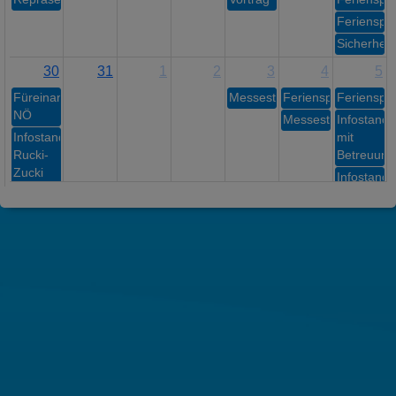
Ferienspie
Sicherheit
30
31
1
2
3
4
5
Füreinander
Messestand
Ferienspiel
Ferienspie
NÖ
Messestand
Infostand
Infostand
mit
Rucki-
Betreuung
Zucki
Infostand
mit
Betreuung
Infostand
Rucki-
Zucki
Infostand
Rucki-
Zucki
Infostand
Rucki-
Zucki