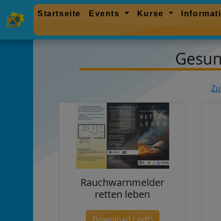
Startseite
Events
Kurse
Informa
Gesun
Zu
Rauchwarnmelder
retten leben
Download (.pdf)