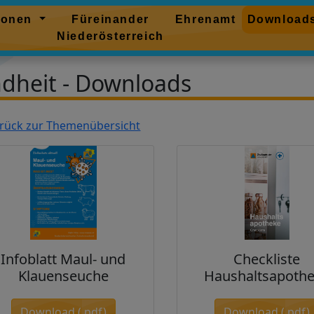
tionen
Füreinander
Ehrenamt
Download
Niederösterreich
dheit - Downloads
rück zur Themenübersicht
Infoblatt Maul- und
Checkliste
Klauenseuche
Haushaltsapoth
Download (.pdf)
Download (.pdf)